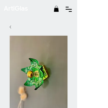
ArtiGlas