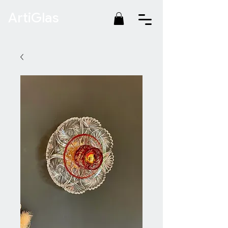
ArtiGlas