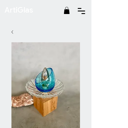
ArtiGlas