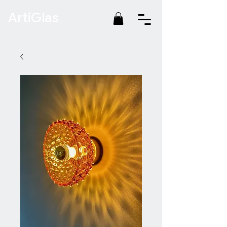
ArtiGlas