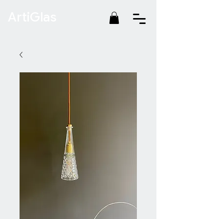
ArtiGlas