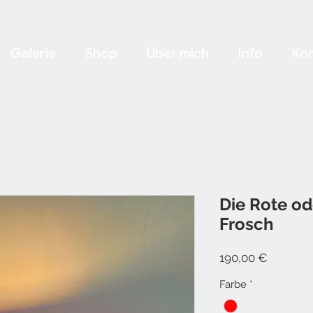
Galerie
Shop
Über mich
Info
Kon
Die Rote od
Frosch
Preis
190,00 €
Farbe
*