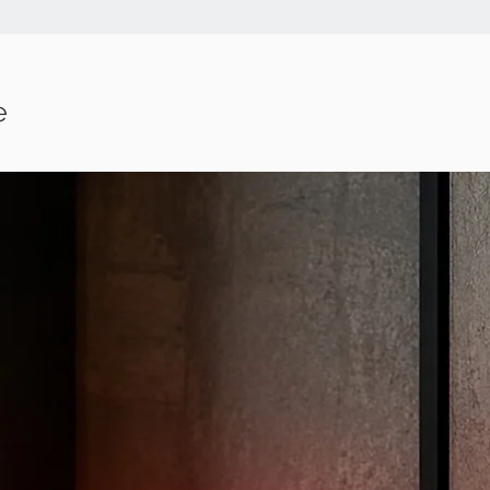
dasselbe Zahlungs
ursprünglichen Tr
sei denn, es wurd
vereinbart.
e
Wir können die Rü
die Waren vollstä
zurückerhalten ha
unverzüglich und 
Tagen ab dem Tag
zurückzusenden o
Die unmittelbare
Waren trägst Du se
Für einen etwaige
musst Du nur auf
Wertverlust auf ei
Beschaffenheit, 
Funktionsweise d