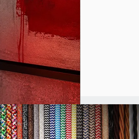
zurückzuführen ist.
orzeitiges Erlöschen des
t besteht nicht bei Verträgen
Waren, die nicht vorgefertigt
 Herstellung eine individuelle
stimmung durch den
blich ist oder die eindeutig
hen Bedürfnisse des
schnitten sind (z.B.
gen).