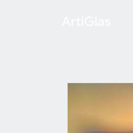
ArtiGlas