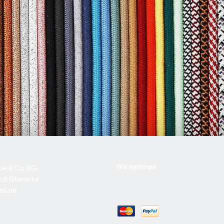
mlich verführerisch
Schnellansicht
Wir nehmen
bH & Co. KG
oß Glienicke
as.de