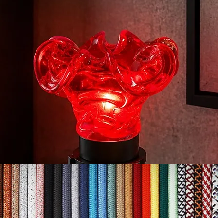
Umgang mit ihnen 
Ausschluss bzw. v
Widerrufsrechts:
Das Widerrufsrech
zur Lieferung von 
sind und für deren
Auswahl oder Be
Verbraucher maßge
auf die persönlic
Verbrauchers zuge
Sonderanfertigun