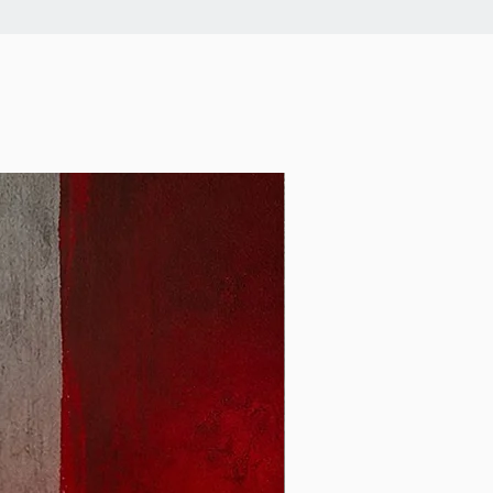
mittel, das Du bei der
ansaktion eingesetzt hast, es
e ausdrücklich etwas anderes
ckzahlung verweigern, bis wir
ndig und wiedereinsetzbar
ben. Du hast die Waren
spätestens binnen vierzehn
 des Widerrufs an uns
der zu übergeben.
n Kosten der Rücksendung der
lbst.
n Wertverlust der Waren
kommen, wenn dieser
nen zur Prüfung der
Eigenschaften und
er Waren nicht notwendigen