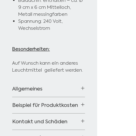
Baldachin: enthalten – ca. Ø
9 cm x 6 cm Mittelloch,
Metall messingfarben
Spannung: 240 Volt,
Wechselstrom
Besonderheiten:
Auf Wunsch kann ein anderes
Leuchtmittel geliefert werden.
Allgemeines
Wenn Sie Fragen zu unseren
Beispiel für Produktkosten
Produkten haben, kontaktieren
Sie uns bitte und wir werden uns
Fassung und
innerhalb von 24 Stunden bei
Kontakt und Schäden
Befestigungsmaterial z. B.
Ihn melden. Nicht jeder Artikel
Messingfassung
Wenn Sie einen beschädigten
ist immer vorhanden und