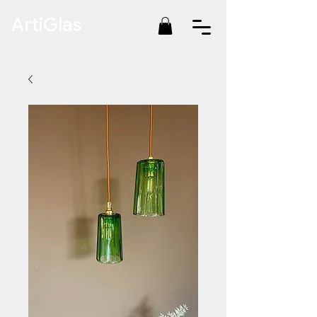
ArtiGlas