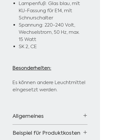
Lampenfuß: Glas blau, mit
KU-Fassung für E14, mit
Schnurschalter
Spannung: 220-240 Volt,
Wechselstrom, 50 Hz, max.
15 Watt
SK 2, CE
Besonderheiten:
Es können andere Leuchtmittel
eingesetzt werden.
Allgemeines
Wenn Sie Fragen zu unseren
Beispiel für Produktkosten
Produkten haben, kontaktieren