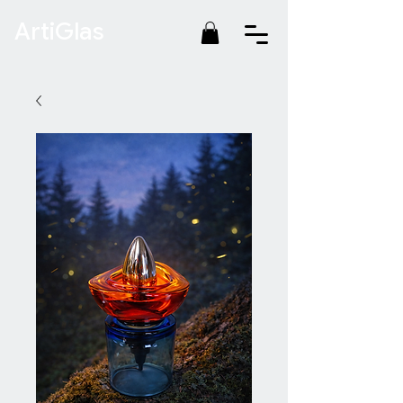
ArtiGlas