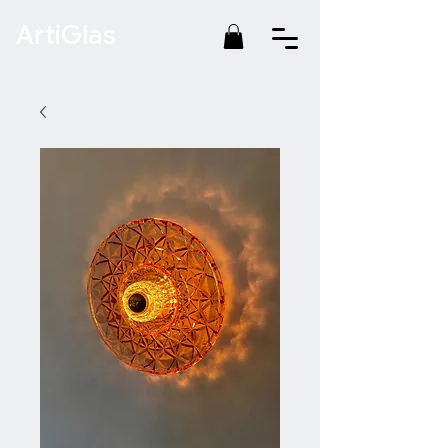
ArtiGlas