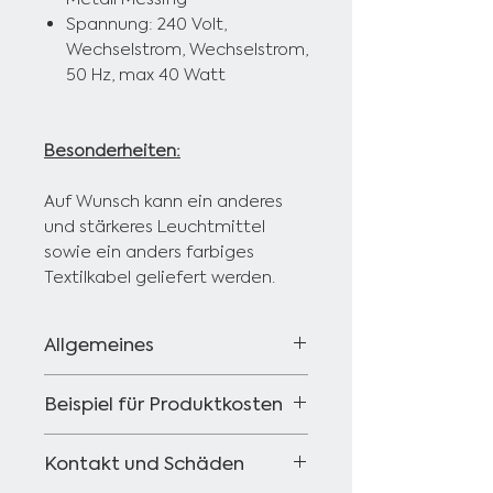
Spannung: 240 Volt,
Wechselstrom, Wechselstrom,
50 Hz, max 40 Watt
Besonderheiten:
Auf Wunsch kann ein anderes
und stärkeres Leuchtmittel
sowie ein anders farbiges
Textilkabel geliefert werden.
Allgemeines
Wenn Sie Fragen zu unseren
Beispiel für Produktkosten
Produkten haben, kontaktieren
Sie uns bitte und wir werden uns
Fassung und
innerhalb von 24 Stunden bei
Kontakt und Schäden
Befestigungsmaterial z. B.
Ihn melden. Nicht jeder Artikel