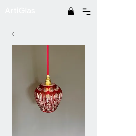
ArtiGlas