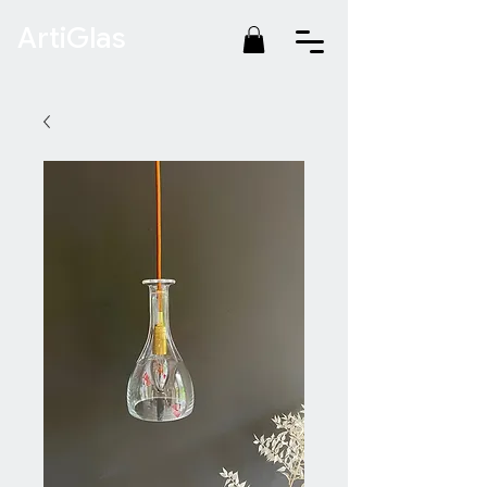
ArtiGlas